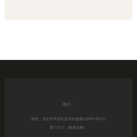
电话：-
地址：北京市平谷区滨河街道南小区甲4号303
室-24231（集群注册）